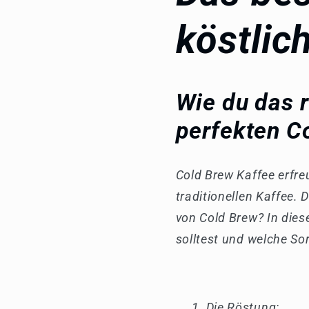
köstlic
Wie du das r
perfekten C
Cold Brew Kaffee erfreu
traditionellen Kaffee.
von Cold Brew? In dies
solltest und welche So
Die Röstung: