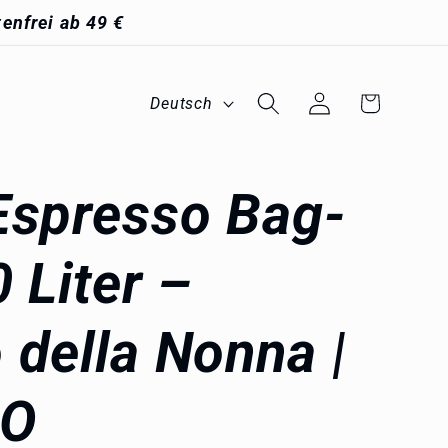
enfrei ab 49 €
S
Einloggen
Warenkorb
Deutsch
p
r
Espresso Bag-
a
c
 Liter –
h
 della Nonna |
e
GO