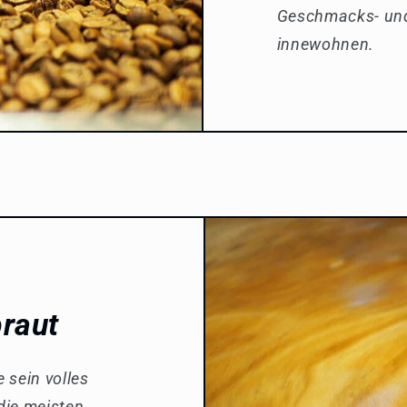
Geschmacks- und
innewohnen.
braut
 sein volles
die meisten