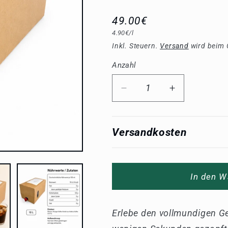
Normaler
49.00€
Grundpreis
4.90€/l
Preis
Inkl. Steuern.
Versand
wird beim 
Anzahl
Anzahl
Verringere
Erhöhe
die
die
Menge
Menge
für
für
Versandkosten
Arabica
Arabica
Espresso
Espresso
Bag-
Bag-
In den W
in-
in-
Box
Box
10
10
Erlebe den vollmundigen 
Liter
Liter
–
–