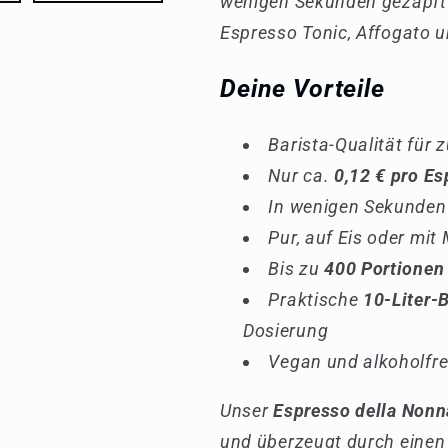
wenigen Sekunden gezapft u
Espresso
Espresso
Espresso Tonic, Affogato u
della
della
Nonna
Nonna
Deine Vorteile
|
|
COFFRIGO
COFFRIGO
Barista-Qualität für
Nur ca.
0,12 € pro E
In wenigen Sekunden 
Pur, auf Eis oder mit
Bis zu
400 Portionen
Praktische
10-Liter-
Dosierung
Vegan und alkoholfre
Unser
Espresso della Nonn
und überzeugt durch einen