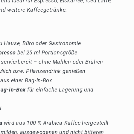
nd ideal für Espresso, Eiskaffee, Iced Latte,
nd weitere Kaffeegetränke.
 zu Hause, Büro oder Gastronomie
spresso
bei 25 ml Portionsgröße
servierbereit – ohne Mahlen oder Brühen
 Milch bzw. Pflanzendrink genießen
aus einer Bag-in-Box
Bag-in-Box
für einfache Lagerung und
i
a
wird aus 100 % Arabica-Kaffee hergestellt
 milden, ausgewogenen und nicht bitteren